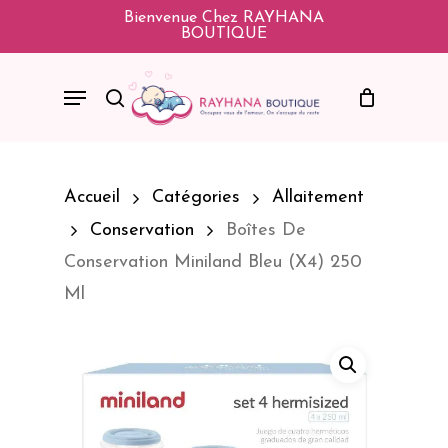
Skip
Bienvenue Chez RAYHANA
BOUTIQUE
To
Main
Menu
Search
Content
Accueil
Catégories
Allaitement
Conservation
Boîtes De
Conservation Miniland Bleu (X4) 250
Ml