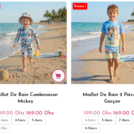
Promo !
illot De Bain Combinaison
Maillot De Bain 2 Pièc
Mickey
Garçon
99.00
Dhs
169.00
Dhs
199.00
Dhs
169.00
Le
Le
Le
Prix
Prix
Prix
-4ans
4-5ans
5-6ans
4-5ans
5-6ans
7-8ans
Initial
Actuel
Initial
Était :
Est :
Était :
-12m
9-10ans
199.00 Dhs.
169.00 Dhs.
199.00 Dh