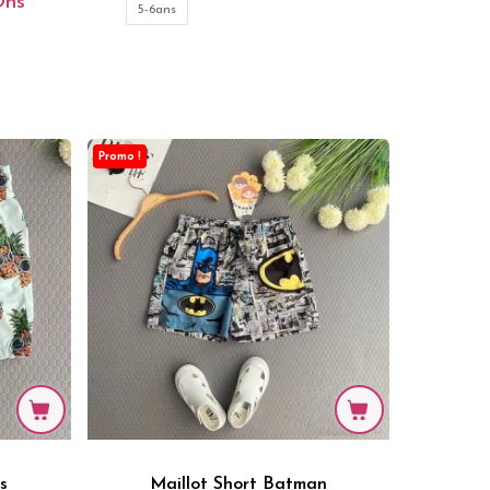
Dhs
Prix
Prix
Le
5-6ans
Initial
Actuel
Prix
Était :
Est :
Actuel
199.00 Dhs.
169.00 Dhs.
Est :
s.
169.00 Dhs.
Promo !
s
Maillot Short Batman