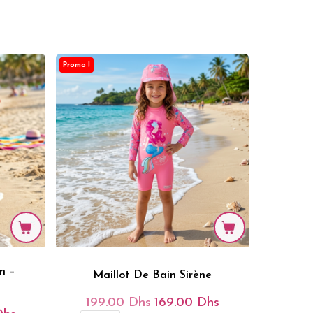
Est :
Était :
Est :
s.
169.00 Dhs.
199.00 Dhs.
169.00 Dhs.
Promo !
n –
Maillot De Bain Sirène
199.00
Dhs
169.00
Dhs
Le
Le