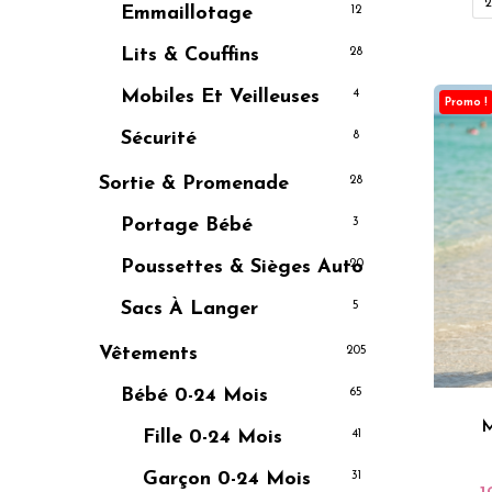
2
Emmaillotage
12
Lits & Couffins
28
Mobiles Et Veilleuses
4
Promo !
Sécurité
8
Sortie & Promenade
28
Portage Bébé
3
Poussettes & Sièges Auto
20
Sacs À Langer
5
Vêtements
205
Bébé 0-24 Mois
65
M
Fille 0-24 Mois
41
Garçon 0-24 Mois
31