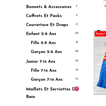
1
2
Bonnets & Accessoires
5
Coffrets Et Packs
9
Couverture Et Draps
6
Enfant 2-6 Ans
90
Promo !
Fille 2-6 Ans
61
Garçon 2-6 Ans
29
Junior 7-14 Ans
39
Fille 7-14 Ans
19
Garçon 7-14 Ans
19
Maillots Et Serviettes De
17
Bain