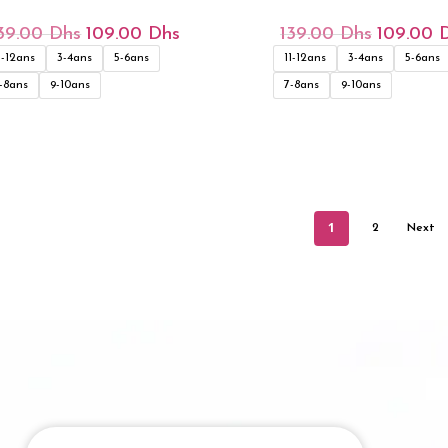
39.00
Dhs
109.00
Dhs
139.00
Dhs
109.00
Le
Le
Le
Prix
Prix
Prix
1-12ans
3-4ans
5-6ans
11-12ans
3-4ans
5-6ans
Initial
Actuel
Initial
Était :
Est :
Était :
-8ans
9-10ans
7-8ans
9-10ans
139.00 Dhs.
109.00 Dhs.
139.00 Dh
1
2
Next