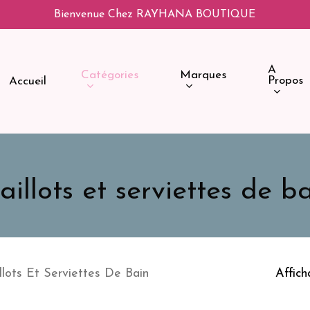
Bienvenue Chez RAYHANA BOUTIQUE
A
Catégories
Marques
Propos
Accueil
illots et serviettes de b
llots Et Serviettes De Bain
Affich