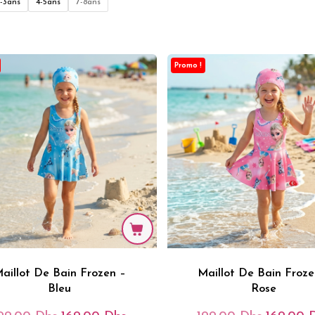
-3ans
4-5ans
7-8ans
Était :
Initial
Actuel
199.00 Dh
Était :
Est :
199.00 Dhs.
169.00 Dhs.
Promo !
aillot De Bain Frozen –
Maillot De Bain Froze
Bleu
Rose