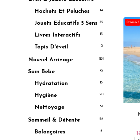
Hochets Et Peluches
14
Jouets Éducatifs
5 Sens
Promo !
35
Livres Interactifs
13
Tapis D'éveil
10
Nouvel Arrivage
231
Soin Bébé
75
Hydratation
15
Hygiène
20
Nettoyage
51
Sommeil & Détente
56
Balançoires
6
1