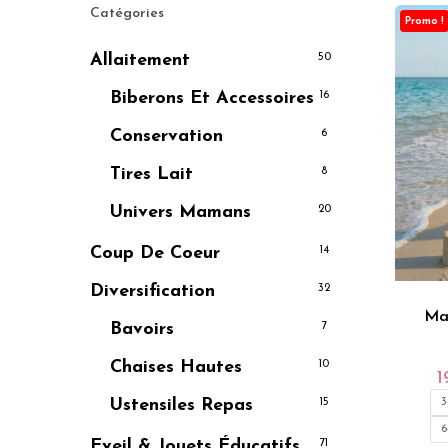
Catégories
Promo !
Allaitement
50
Biberons Et Accessoires
16
Conservation
6
Tires Lait
8
Univers Mamans
20
Coup De Coeur
14
Diversification
32
Ma
Bavoirs
7
Chaises Hautes
10
1
3
Ustensiles Repas
15
6
Eveil & Jouets Éducatifs
71