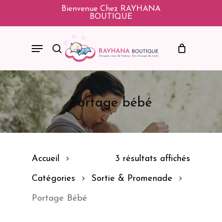
Skip
Bienvenue Chez RAYHANA
BOUTIQUE
To
Main
Menu
Search
Content
Portage bébé
Accueil
3 résultats affichés
Catégories
Sortie & Promenade
Portage Bébé