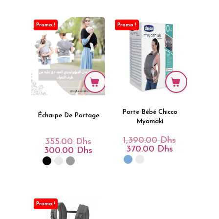
Promo !
Promo !
Porte Bébé Chicco
Écharpe De Portage
Myamaki
1,390.00
Dhs
Le
355.00
Dhs
Le
Prix
370.00
Dhs
Le
Prix
300.00
Dhs
Le
Initial
Prix
Initial
Prix
Était :
Actuel
Était :
Actuel
1,390.00 Dhs
Est :
355.00 Dhs.
Est :
370.00 Dhs.
300.00 Dhs.
Promo !