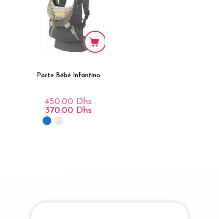
Porte Bébé Infantino
450.00
Dhs
Le
Prix
370.00
Dhs
Le
Initial
Prix
Était :
Actuel
450.00 Dhs.
Est :
370.00 Dhs.