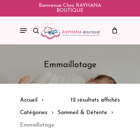
Skip
Bienvenue Chez RAYHANA
BOUTIQUE
To
Main
Menu
Search
Content
Emmaillotage
Accueil
12 résultats affichés
Catégories
Sommeil & Détente
Emmaillotage