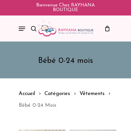
Skip
Bienvenue Chez RAYHANA
BOUTIQUE
To
Main
Menu
Search
Content
Bébé 0-24 mois
Accueil
Catégories
Vêtements
Bébé 0-24 Mois