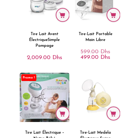
Tire Lait Avent
Tire-Lait Portable
ÉlectriqueSimple
Main Libre
Pompage
599.00
Dhs
Le
Prix
499.00
Dhs
2,009.00
Dhs
Le
Initial
Prix
Était :
Actuel
599.00 Dhs.
Est :
499.00 Dhs.
Promo !
Tire Lait Électrique –
Tire-Lait Medela