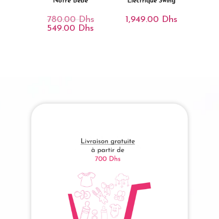
Notre Bébé
Électrique Swing
780.00
Dhs
1,949.00
Dhs
Le
Prix
549.00
Dhs
Le
Initial
Prix
Était :
Actuel
780.00 Dhs.
Est :
549.00 Dhs.