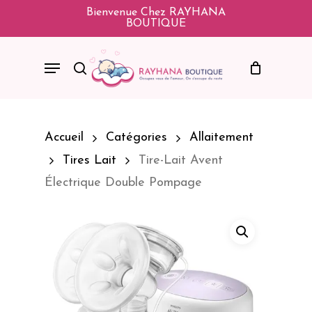
Skip
Bienvenue Chez RAYHANA
BOUTIQUE
To
Main
Menu
Search
Content
Accueil
Catégories
Allaitement
Tires Lait
Tire-Lait Avent
Électrique Double Pompage