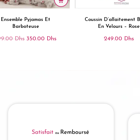
Ensemble Pyjamas Et
Coussin D’allaitement 
Barboteuse
En Velours – Rose
99.00
Dhs
350.00
Dhs
249.00
Dhs
Le
Le
Prix
Prix
Initial
Actuel
Était :
Est :
399.00 Dhs.
350.00 Dhs.