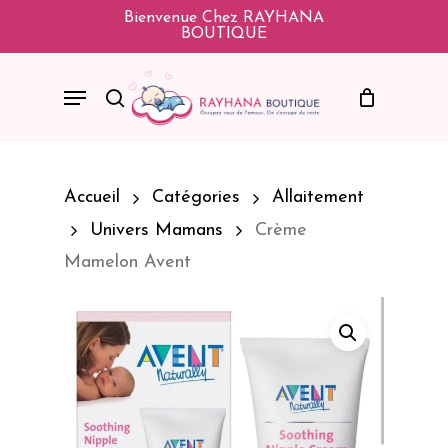
Skip
Bienvenue Chez RAYHANA
BOUTIQUE
To
Main
Menu
Search
Content
Accueil
Catégories
Allaitement
Univers Mamans
Crème
Mamelon Avent