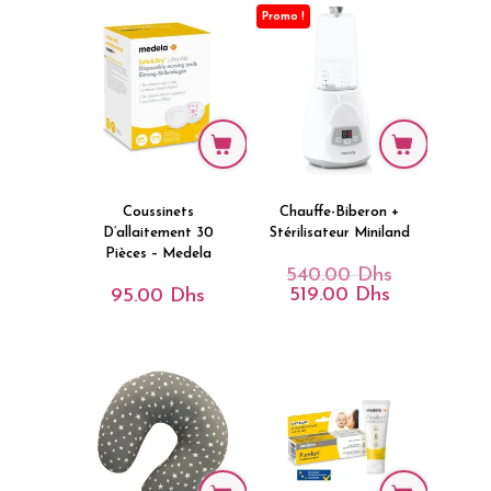
Promo !
Coussinets
Chauffe-Biberon +
D’allaitement 30
Stérilisateur Miniland
Pièces – Medela
540.00
Dhs
Le
Prix
519.00
Dhs
95.00
Dhs
Le
Initial
Prix
Était :
Actuel
540.00 Dhs.
Est :
519.00 Dhs.