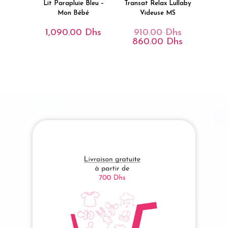
Lit Parapluie Bleu –
Transat Relax Lullaby
Mon Bébé
Videuse MS
1,090.00
Dhs
910.00
Dhs
Le
Prix
860.00
Dhs
Le
Initial
Prix
Était :
Actuel
910.00 Dhs.
Est :
860.00 Dhs.