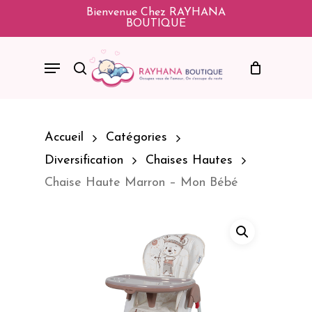
Skip
Bienvenue Chez RAYHANA
BOUTIQUE
To
Main
Menu
Search
Content
Accueil
Catégories
Diversification
Chaises Hautes
Chaise Haute Marron – Mon Bébé