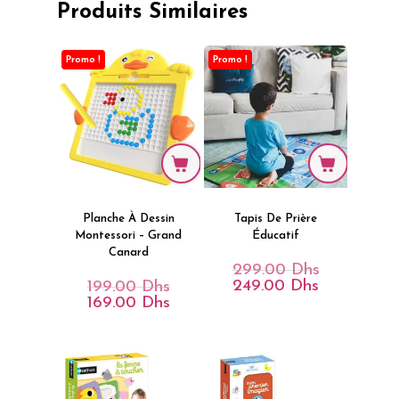
Produits Similaires
Promo !
Promo !
Planche À Dessin
Tapis De Prière
Montessori – Grand
Éducatif
Canard
299.00
Dhs
Le
Prix
249.00
Dhs
199.00
Dhs
Le
Le
Initial
Prix
Prix
169.00
Dhs
Le
Était :
Actuel
Initial
Prix
299.00 Dhs.
Est :
Était :
Actuel
249.00 Dhs.
199.00 Dhs.
Est :
169.00 Dhs.