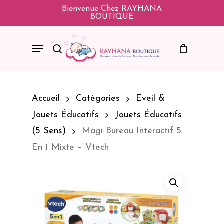
Skip
Bienvenue Chez RAYHANA
BOUTIQUE
To
Main
Menu
Search
Content
Accueil
Catégories
Eveil &
Jouets Éducatifs
Jouets Éducatifs
(5 Sens)
Magi Bureau Interactif 5
En 1 Mixte – Vtech