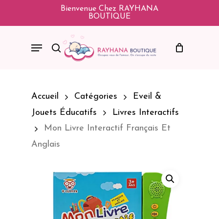
Skip
Bienvenue Chez RAYHANA
BOUTIQUE
To
Main
Menu
Search
Content
Accueil
Catégories
Eveil &
Jouets Éducatifs
Livres Interactifs
Mon Livre Interactif Français Et
Anglais