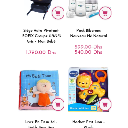
Siège Auto Pivotant
Pack Biberons
ISOFIX Groupe 0/1/2/3
Nouveau Né Natural
Gris – Mon Bébé
599.00
Dhs
Le
Prix
540.00
Dhs
1,790.00
Dhs
Le
Initial
Prix
Était :
Actuel
599.00 Dhs.
Est :
540.00 Dhs.
Livre En Tissu 3d –
Hochet P’tit Lion –
Bath Time Boy
Vtech