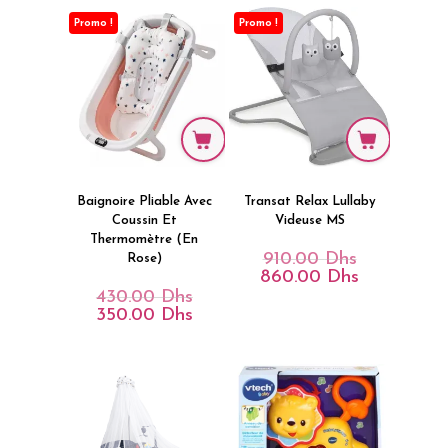
Promo !
Promo !
Baignoire Pliable Avec
Transat Relax Lullaby
Coussin Et
Videuse MS
Thermomètre (en
910.00
Dhs
Le
Rose)
Prix
860.00
Dhs
Le
Initial
Prix
430.00
Dhs
Le
Était :
Actuel
Prix
350.00
Dhs
Le
910.00 Dhs.
Est :
Initial
Prix
860.00 Dhs.
Était :
Actuel
430.00 Dhs.
Est :
350.00 Dhs.