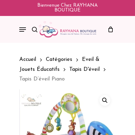
Skip
Bienvenue Chez RAYHANA
BOUTIQUE
To
Main
Menu
Search
Content
Accueil
Catégories
Eveil &
Jouets Éducatifs
Tapis D'éveil
Tapis D’éveil Piano