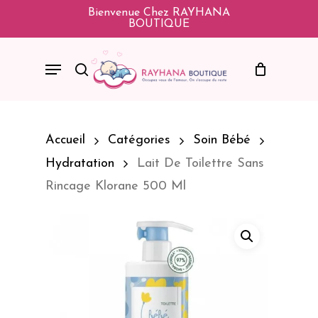
Skip
Bienvenue Chez RAYHANA
BOUTIQUE
To
Main
Menu
Search
Content
Accueil
Catégories
Soin Bébé
Hydratation
Lait De Toilettre Sans
Rincage Klorane 500 Ml