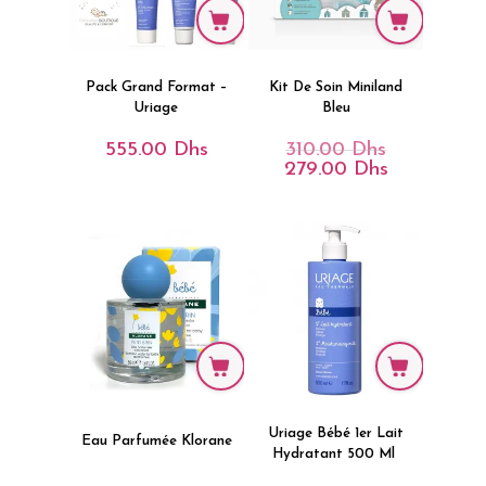
Pack Grand Format –
Kit De Soin Miniland
Uriage
Bleu
555.00
Dhs
310.00
Dhs
Le
Prix
279.00
Dhs
Le
Initial
Prix
Était :
Actuel
310.00 Dhs.
Est :
279.00 Dhs.
Uriage Bébé 1er Lait
Eau Parfumée Klorane
Hydratant 500 Ml