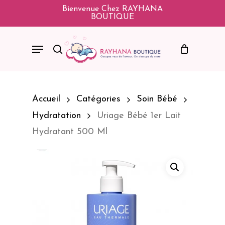
Skip
Bienvenue Chez RAYHANA
BOUTIQUE
To
Main
Menu
Search
Content
Accueil
Catégories
Soin Bébé
Hydratation
Uriage Bébé 1er Lait
Hydratant 500 Ml