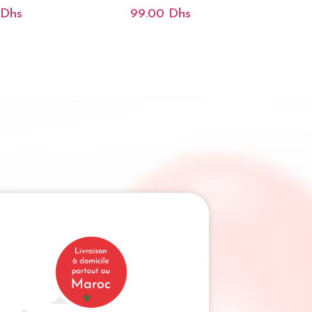
Dhs
99.00
Dhs
Le
Prix
Actuel
Est :
hs.
450.00 Dhs.