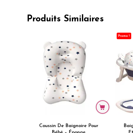
Produits Similaires
Promo !
Coussin De Baignoire Pour
Baig
Bébé – Éponge
E