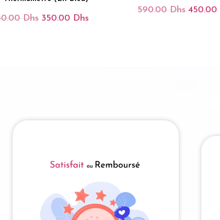
590.00
Dhs
450.00
Le
30.00
Dhs
350.00
Dhs
Prix
Le
Le
Initial
Prix
Prix
Était :
Initial
Actuel
590.00 D
Était :
Est :
430.00 Dhs.
350.00 Dhs.