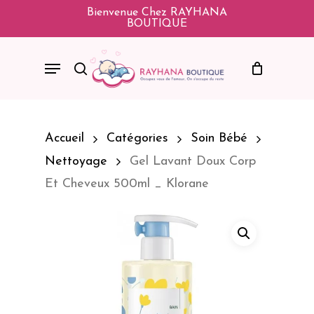
Skip
Bienvenue Chez RAYHANA
BOUTIQUE
To
Main
Menu
Search
Content
Accueil
Catégories
Soin Bébé
Nettoyage
Gel Lavant Doux Corp
Et Cheveux 500ml _ Klorane