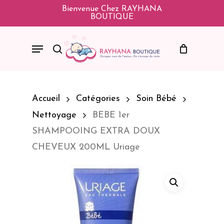
Skip
Bienvenue Chez RAYHANA
BOUTIQUE
To
Main
Menu
Search
Content
Accueil
Catégories
Soin Bébé
Nettoyage
BEBE 1er
SHAMPOOING EXTRA DOUX
CHEVEUX 200ML Uriage