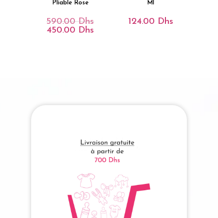
Pliable Rose
Ml
590.00
Dhs
124.00
Dhs
Le
Prix
450.00
Dhs
Le
Initial
Prix
Était :
Actuel
590.00 Dhs.
Est :
450.00 Dhs.