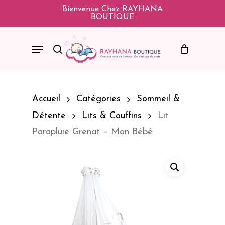
Skip
Bienvenue Chez RAYHANA
BOUTIQUE
To
Main
Menu
Search
Content
Accueil
Catégories
Sommeil &
Détente
Lits & Couffins
Lit
Parapluie Grenat – Mon Bébé