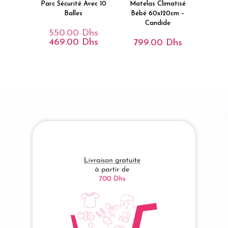
Parc Sécurité Avec 10
Matelas Climatisé
Balles
Bébé 60x120cm –
Candide
550.00
Dhs
Le
Prix
469.00
Dhs
Le
799.00
Dhs
Initial
Prix
Était :
Actuel
550.00 Dhs.
Est :
469.00 Dhs.