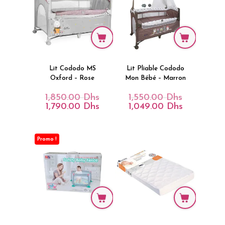
Lit Cododo MS
Lit Pliable Cododo
Oxford – Rose
Mon Bébé – Marron
1,850.00
Dhs
1,550.00
Dhs
Le
Le
Prix
Prix
1,790.00
Dhs
1,049.00
Dhs
Le
Le
Initial
Initial
Prix
Prix
Était :
Était :
Actuel
Actuel
1,850.00 Dhs.
1,550.00 Dh
Est :
Est :
1,790.00 Dhs.
1,049.00 Dh
Promo !