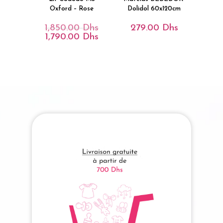
Oxford – Rose
Dolidol 60x120cm
1,850.00
Dhs
279.00
Dhs
Le
Prix
1,790.00
Dhs
Le
Initial
Prix
Était :
Actuel
1,850.00 Dhs.
Est :
1,790.00 Dhs.