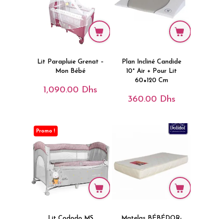
Lit Parapluie Grenat –
Plan Incliné Candide
Mon Bébé
10° Air + Pour Lit
60×120 Cm
1,090.00
Dhs
360.00
Dhs
Promo !
Lit Cododo MS
Matelas BÉBÉDOR-