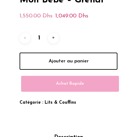
Mon Bébé – Grenat
Le
Le
1,550.00
Dhs
1,049.00
Dhs
Prix
Prix
Initial
Actuel
Était :
Est :
1,550.00 Dhs.
1,049.00 Dh
Ajouter au panier
Achat Rapide
Catégorie :
Lits & Couffins