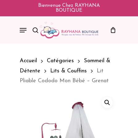
Skip
Bienvenue Chez RAYHANA
BOUTIQUE
To
Main
Menu
Search
Content
Accueil
Catégories
Sommeil &
Détente
Lits & Couffins
Lit
Pliable Cododo Mon Bébé – Grenat