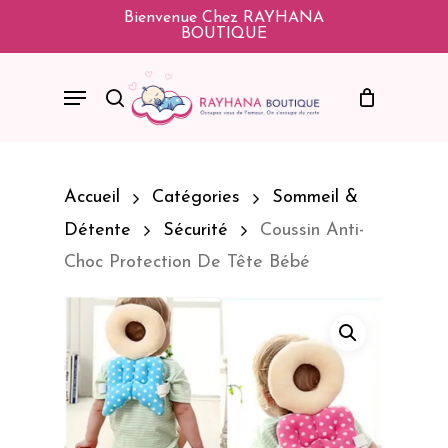
Skip
Bienvenue Chez RAYHANA
BOUTIQUE
To
Main
Menu
Search
Content
Accueil
Catégories
Sommeil &
Détente
Sécurité
Coussin Anti-
Choc Protection De Tête Bébé