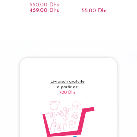
550.00
Dhs
Le
Prix
469.00
Dhs
Le
55.00
Dhs
Initial
Prix
Était :
Actuel
550.00 Dhs.
Est :
469.00 Dhs.