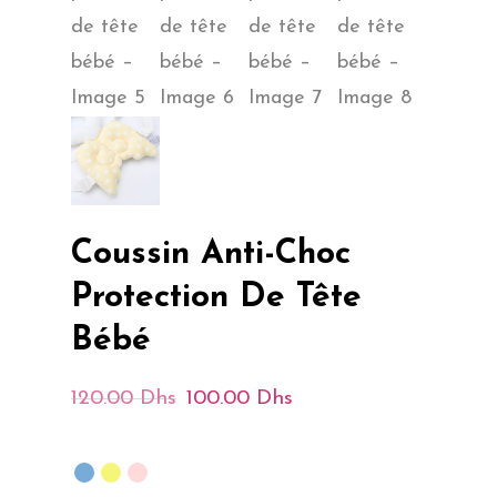
Coussin Anti-Choc
Protection De Tête
Bébé
Le
Le
120.00
Dhs
100.00
Dhs
Prix
Prix
Initial
Actuel
Était :
Est :