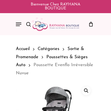
Skip
Bienvenue Chez RAYHANA
BOUTIQUE
To
Main
Menu
Search
Content
Accueil
Catégories
Sortie &
Promenade
Poussettes & Sièges
Auto
Poussette Evenflo Irréversible
Nuvue