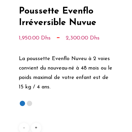
Poussette Evenflo
Irréversible Nuvue
Plage
–
1,950.00
Dhs
2,300.00
Dhs
De
Prix :
La poussette Evenflo Nuveu à 2 voies
1,950.0
convient du nouveau-né à 48 mois ou le
À
poids maximal de votre enfant est de
2,300.0
15 kg / 4 ans.