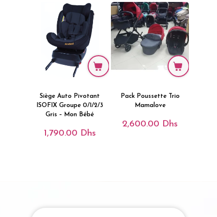
1,790.00 Dhs.
Est :
1,490.00 Dhs.
Siège Auto Pivotant
Pack Poussette Trio
ISOFIX Groupe 0/1/2/3
Mamalove
Gris – Mon Bébé
2,600.00
Dhs
1,790.00
Dhs