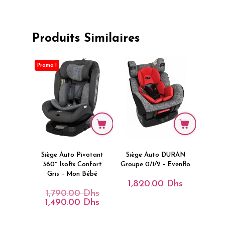
Produits Similaires
Promo !
Siège Auto Pivotant
Siège Auto DURAN
360° Isofix Confort
Groupe 0/1/2 – Evenflo
Gris – Mon Bébé
1,820.00
Dhs
1,790.00
Dhs
Le
Prix
1,490.00
Dhs
Le
Initial
Prix
Était :
Actuel