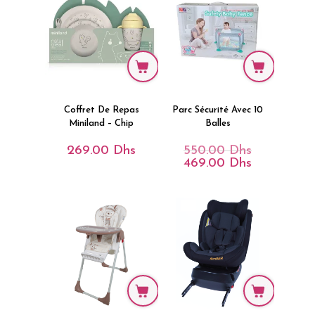
Coffret De Repas
Parc Sécurité Avec 10
Miniland – Chip
Balles
269.00
Dhs
550.00
Dhs
Le
Prix
469.00
Dhs
Le
Initial
Prix
Était :
Actuel
550.00 Dhs.
Est :
469.00 Dhs.