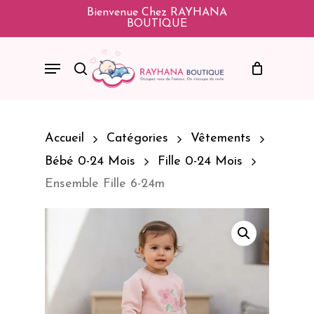
Skip
Bienvenue Chez RAYHANA
BOUTIQUE
To
Main
Menu
Search
Content
Accueil
Catégories
Vêtements
Bébé 0-24 Mois
Fille 0-24 Mois
Ensemble Fille 6-24m