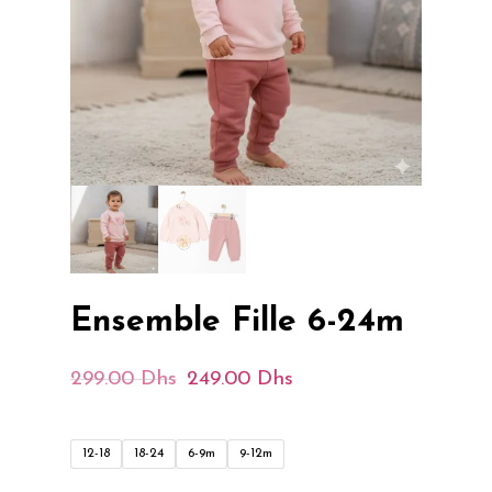
Ensemble Fille 6-24m
Le
Le
299.00
Dhs
249.00
Dhs
Prix
Prix
Initial
Actuel
12-18
18-24
6-9m
9-12m
Était :
Est :