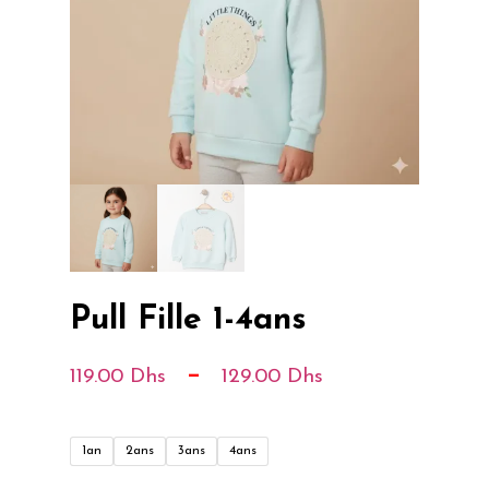
Pull Fille 1-4ans
Plage
–
119.00
Dhs
129.00
Dhs
De
Prix :
1an
2ans
3ans
4ans
119.00 Dhs