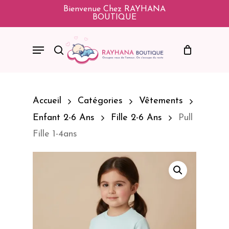
Skip
Bienvenue Chez RAYHANA
BOUTIQUE
To
Main
Menu
Search
Content
Accueil
Catégories
Vêtements
Enfant 2-6 Ans
Fille 2-6 Ans
Pull
Fille 1-4ans