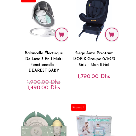
Balancelle Électrique
Siège Auto Pivotant
De Luxe 3 En 1 Multi
ISOFIX Groupe 0/1/2/3
Fonctionnelle –
Gris – Mon Bébé
DEAREST BABY
1,790.00
Dhs
1,900.00
Dhs
Le
Prix
1,490.00
Dhs
Le
Initial
Prix
Était :
Actuel
1,900.00 Dhs.
Est :
1,490.00 Dhs.
Promo !