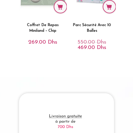
Coffret De Repas
Parc Sécurité Avec 10
Miniland – Chip
Balles
269.00
Dhs
550.00
Dhs
Le
Prix
469.00
Dhs
Le
Initial
Prix
Était :
Actuel
550.00 Dhs.
Est :
469.00 Dhs.