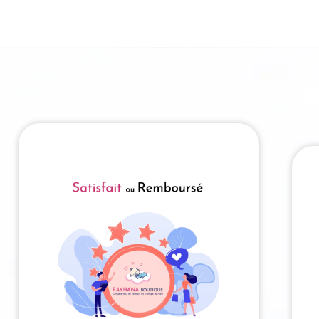
Était :
Est :
1,900.00 Dhs.
1,490.00 Dhs.