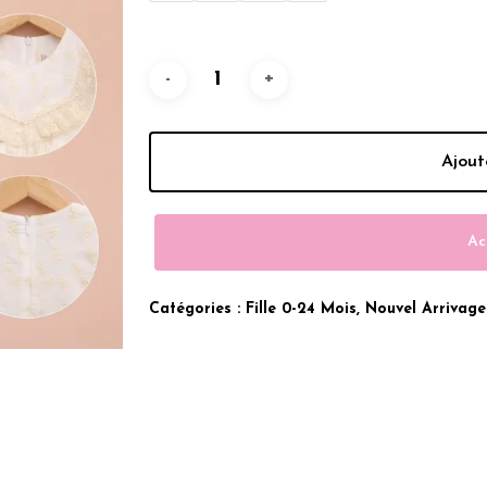
Était :
Est :
299.00 Dhs.
239.00 
Ajout
Ac
Catégories :
Fille 0-24 Mois
,
Nouvel Arrivage