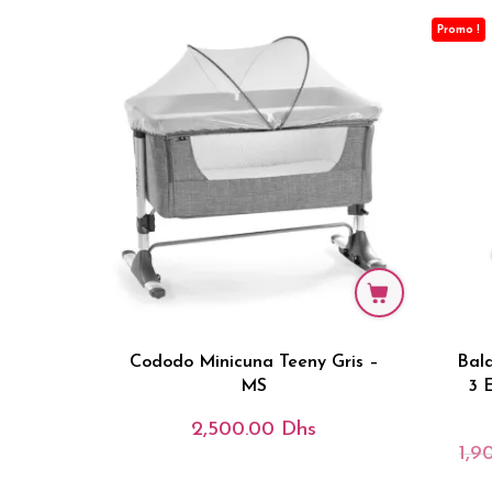
Promo !
Cododo Minicuna Teeny Gris –
Bala
MS
3 
2,500.00
Dhs
1,9