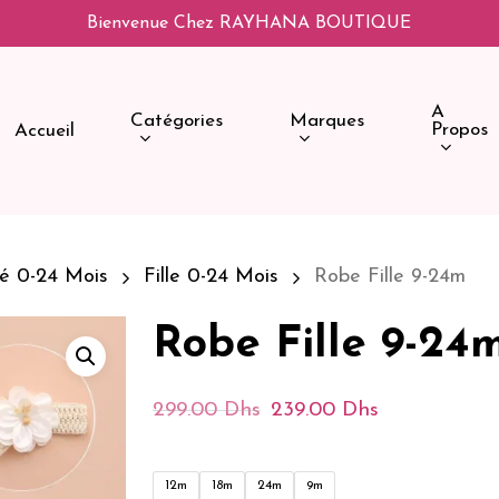
Bienvenue Chez RAYHANA BOUTIQUE
A
Catégories
Marques
Propos
Accueil
é 0-24 Mois
Fille 0-24 Mois
Robe Fille 9-24m
Robe Fille 9-24
Le
Le
299.00
Dhs
239.00
Dhs
Prix
Prix
Initial
Actuel
12m
18m
24m
9m