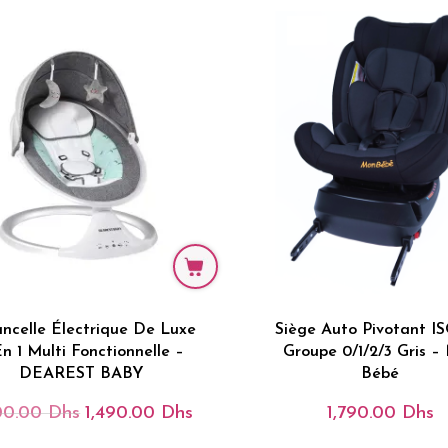
ncelle Électrique De Luxe
Siège Auto Pivotant I
En 1 Multi Fonctionnelle –
Groupe 0/1/2/3 Gris –
DEAREST BABY
Bébé
00.00
Dhs
1,490.00
Dhs
1,790.00
Dhs
Le
Le
Prix
Prix
Initial
Actuel