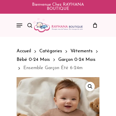
Skip
Bienvenue Chez RAYHANA
BOUTIQUE
To
Main
Menu
Search
Content
Accueil
Catégories
Vêtements
Bébé 0-24 Mois
Garçon 0-24 Mois
Ensemble Garçon Été 6-24m