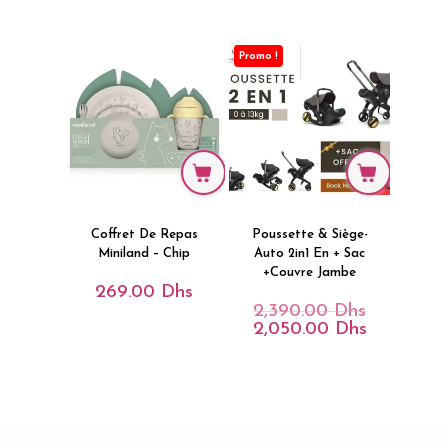
Initial
Prix
Était :
Actuel
910.00 Dhs.
Est :
860.00 Dhs.
Promo !
Coffret De Repas
Poussette & Siège-
Miniland – Chip
Auto 2in1 En + Sac
+Couvre Jambe
269.00
Dhs
2,390.00
Dhs
Le
Prix
2,050.00
Dhs
Le
Initial
Prix
Était :
Actuel
2,390.00 Dh
Est :
2,050.00 D