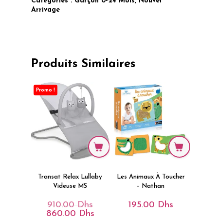
Catégories :
Garçon 0-24 Mois
,
Nouvel
Arrivage
Produits Similaires
Promo !
Transat Relax Lullaby
Les Animaux À Toucher
Videuse MS
– Nathan
910.00
Dhs
195.00
Dhs
Le
Prix
860.00
Dhs
Le