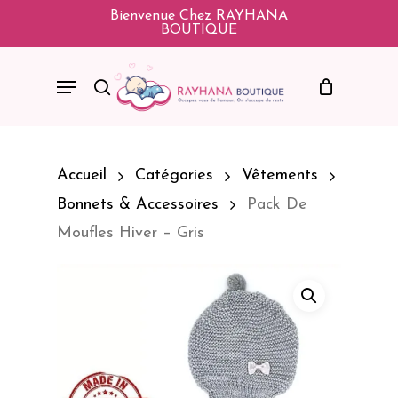
Skip
Bienvenue Chez RAYHANA
BOUTIQUE
To
Main
Menu
Search
Content
Accueil
Catégories
Vêtements
Bonnets & Accessoires
Pack De
Moufles Hiver – Gris