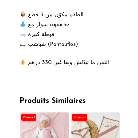
الطقم مكوّن من 3 قطع:
بينوار مع capuche
فوطة كبيرة
شباشب (Pontoufles)
الثمن ما تبدّلش وبقا غير: 330 درهم
Produits Similaires
Promo !
Promo !