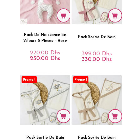
Pack De Naissance En
Pack Sortie De Bain
Velours 5 Pièces – Rose
270.00
Dhs
Le
399.00
Dhs
Le
Prix
250.00
Dhs
Le
Prix
330.00
Dhs
Le
Initial
Prix
Initial
Prix
Était :
Actuel
Était :
Actuel
270.00 Dhs.
Est :
399.00 Dhs.
Est :
250.00 Dhs.
330.00 Dhs.
Promo !
Promo !
Pack Sortie De Bain
Pack Sortie De Bain