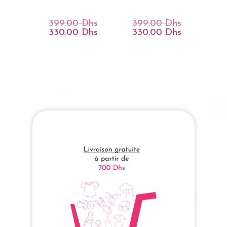
399.00
Dhs
399.00
Dhs
Le
Le
Prix
Prix
330.00
Dhs
330.00
Dhs
Le
Le
Initial
Initial
Prix
Prix
Était :
Était :
Actuel
Actuel
399.00 Dhs.
399.00 Dhs.
Est :
Est :
330.00 Dhs.
330.00 Dhs.