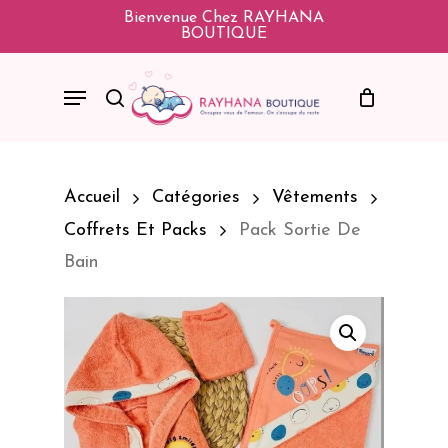
Skip
Bienvenue Chez RAYHANA
BOUTIQUE
To
Main
Menu
Search
Content
Accueil
Catégories
Vêtements
Coffrets Et Packs
Pack Sortie De
Bain