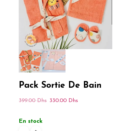
Pack Sortie De Bain
Le
Le
399.00
Dhs
330.00
Dhs
Prix
Prix
Initial
Actuel
En stock
Était :
Est :