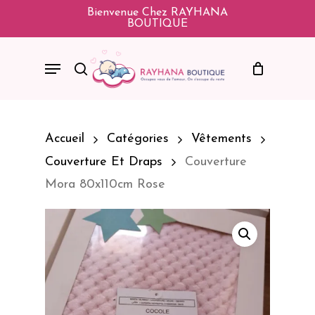
Skip
Bienvenue Chez RAYHANA
BOUTIQUE
To
Main
Menu
Search
Content
Accueil
Catégories
Vêtements
Couverture Et Draps
Couverture
Mora 80x110cm Rose