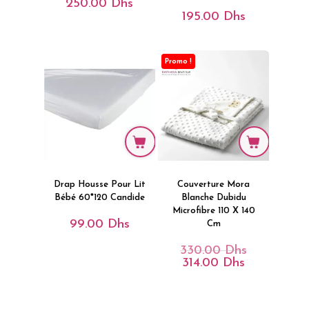
250.00
Dhs
195.00
Dhs
Promo !
Drap Housse Pour Lit
Couverture Mora
Bébé 60*120 Candide
Blanche Dubidu
Microfibre 110 X 140
99.00
Dhs
Cm
330.00
Dhs
Le
Prix
314.00
Dhs
Le
Initial
Prix
Était :
Actuel
330.00 Dhs.
Est :
314.00 Dhs.