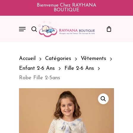
Skip
Bienvenue Chez RAYHANA
BOUTIQUE
To
Main
Menu
Search
Content
Accueil
Catégories
Vêtements
Enfant 2-6 Ans
Fille 2-6 Ans
Robe Fille 2-5ans