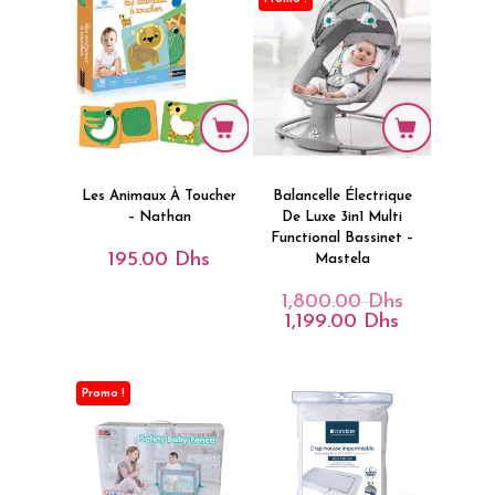
Les Animaux À Toucher
Balancelle Électrique
– Nathan
De Luxe 3in1 Multi
Functional Bassinet –
195.00
Dhs
Mastela
1,800.00
Dhs
Le
Prix
1,199.00
Dhs
Le
Initial
Prix
Était :
Actuel
1,800.00 Dh
Est :
1,199.00 Dhs
Promo !