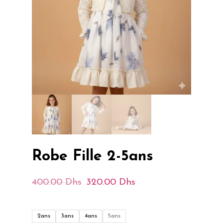
Robe Fille 2-5ans
Le
Le
400.00
Dhs
320.00
Dhs
Prix
Prix
Initial
Actuel
2ans
3ans
4ans
5ans