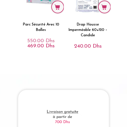
Parc Sécurité Avec 10
Drap Housse
Balles
Imperméable 60×120 –
Candide
550.00
Dhs
Le
Prix
469.00
Dhs
Le
240.00
Dhs
Initial
Prix
Était :
Actuel
550.00 Dhs.
Est :
469.00 Dhs.