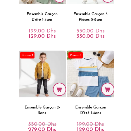
Ensemble Garçon
Ensemble Garçon 3
D’été 1-4ans
Pièces 5-8ans
199.00
Dhs
550.00
Dhs
Le
Le
Prix
Prix
129.00
Dhs
350.00
Dhs
Le
Le
Initial
Initial
Prix
Prix
Était :
Était :
Actuel
Actuel
199.00 Dhs.
550.00 Dhs.
Est :
Est :
129.00 Dhs.
350.00 Dhs.
Promo !
Promo !
Ensemble Garçon 2-
Ensemble Garçon
5ans
D’été 1-4ans
350.00
Dhs
199.00
Dhs
Le
Le
Prix
Prix
279.00
Dhs
129.00
Dhs
Le
Le