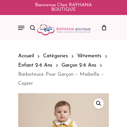
Skip
Bienvenue Chez RAYHANA
BOUTIQUE
To
Main
Menu
Search
Content
Accueil
Catégories
Vêtements
Enfant 2-6 Ans
Garçon 2-6 Ans
Barboteuse Pour Garçon – Maibella –
Copier