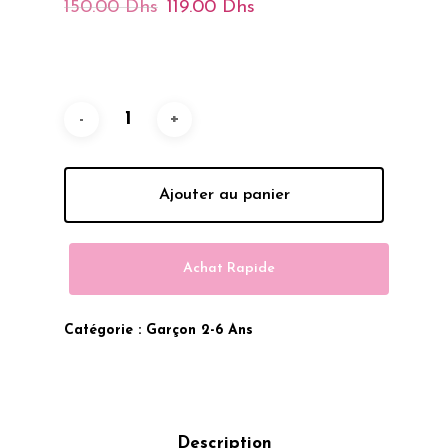
Le
Le
150.00
Dhs
119.00
Dhs
Prix
Prix
Initial
Actuel
Était :
Est :
150.00 Dhs.
119.00 Dhs.
Ajouter au panier
Achat Rapide
Catégorie :
Garçon 2-6 Ans
Description