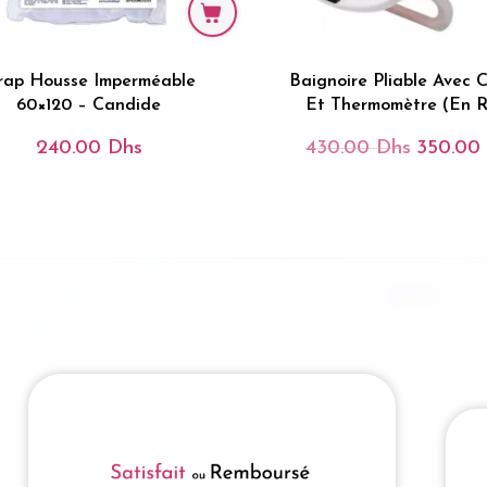
rap Housse Imperméable
Baignoire Pliable Avec 
60×120 – Candide
Et Thermomètre (en R
240.00
Dhs
430.00
Dhs
350.00
Le
Prix
Initial
Était :
430.00 D