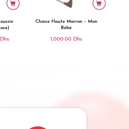
Coussin
Chaise Haute Marron – Mon
ose)
Bébé
Dhs
1,000.00
Dhs
Le
Prix
Actuel
Est :
hs.
350.00 Dhs.