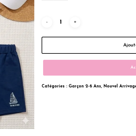
Était :
Est :
199.00 Dhs.
129.00 D
Ajout
Ac
Catégories :
Garçon 2-6 Ans
,
Nouvel Arrivag