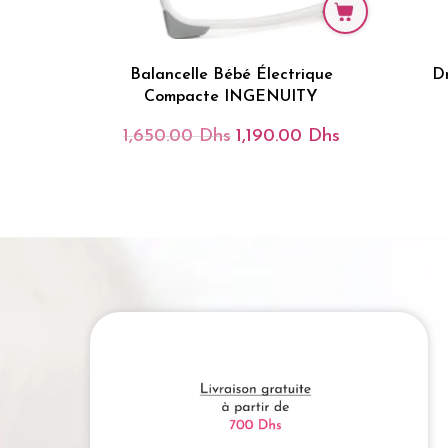
Balancelle Bébé Électrique
D
Compacte INGENUITY
1,650.00
Dhs
1,190.00
Dhs
Le
Le
Prix
Prix
Initial
Actuel
Était :
Est :
1,650.00 Dhs.
1,190.00 Dhs.