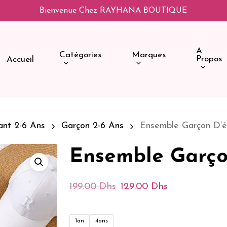
Bienvenue Chez RAYHANA BOUTIQUE
A
Catégories
Marques
Propos
Accueil
ant 2-6 Ans
Garçon 2-6 Ans
Ensemble Garçon D’é
Ensemble Garçon
Le
Le
199.00
Dhs
129.00
Dhs
Prix
Prix
Initial
Actuel
1an
4ans