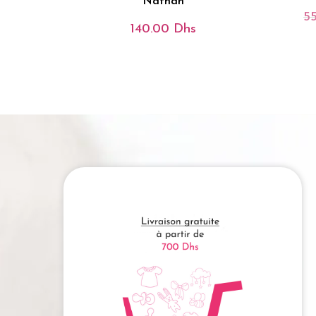
Nathan
5
140.00
Dhs