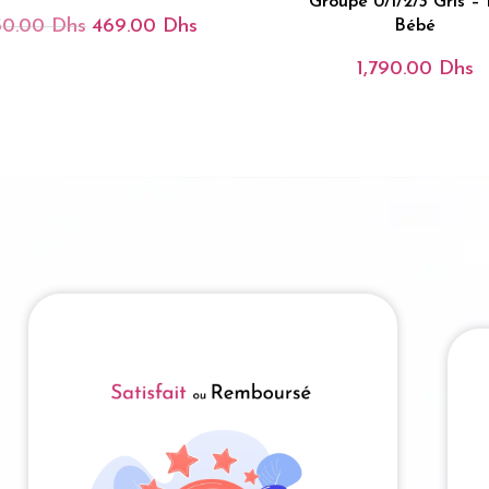
Groupe 0/1/2/3 Gris –
50.00
Dhs
469.00
Dhs
Le
Le
Bébé
Prix
Prix
Initial
Actuel
1,790.00
Dhs
Était :
Est :
550.00 Dhs.
469.00 Dhs.