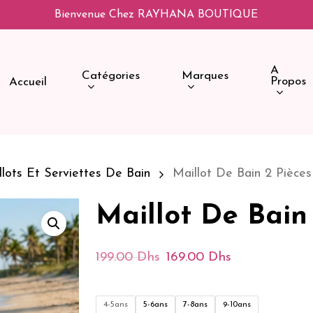
Bienvenue Chez RAYHANA BOUTIQUE
A
Catégories
Marques
Propos
Accueil
llots Et Serviettes De Bain
Maillot De Bain 2 Pièce
Maillot De Bain
Le
Le
199.00
Dhs
169.00
Dhs
Prix
Prix
Initial
Actuel
4-5ans
5-6ans
7-8ans
9-10ans