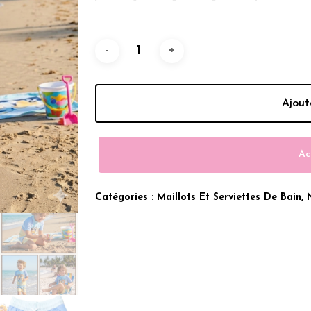
Était :
Est :
199.00 Dhs.
169.00 D
Ajout
Ac
Catégories :
Maillots Et Serviettes De Bain
,