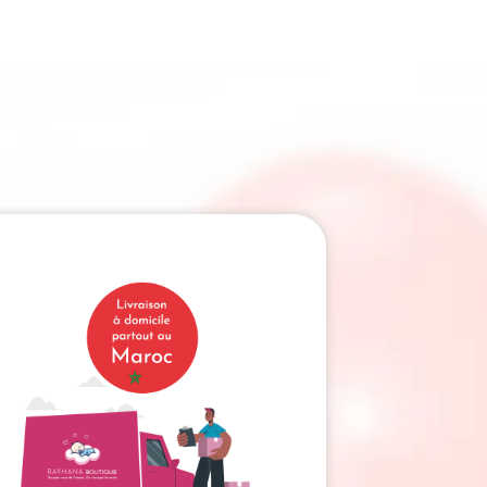
Était :
Est :
300.00 Dhs.
210.00 Dhs.