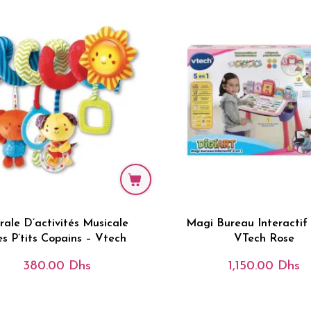
irale D’activités Musicale
Magi Bureau Interactif 
s P’tits Copains – Vtech
VTech Rose
380.00
Dhs
1,150.00
Dhs