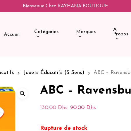
Bienvenue Chez RAYHANA BOUTIQUE
A
Catégories
Marques
Propos
Accueil
catifs
Jouets Éducatifs (5 Sens)
ABC – Ravensb
ABC – Ravensbu
Le
Le
130.00
Dhs
90.00
Dhs
Prix
Prix
Initial
Actuel
Rupture de stock