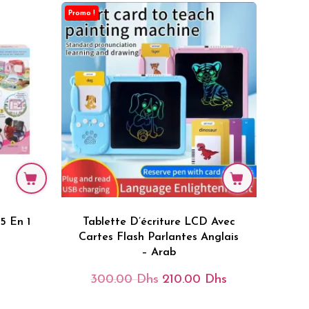
Promo !
5 En 1
Tablette D’écriture LCD Avec
Cartes Flash Parlantes Anglais
– Arab
300.00
Dhs
210.00
Dhs
Le
Le
Prix
Prix
Initial
Actuel