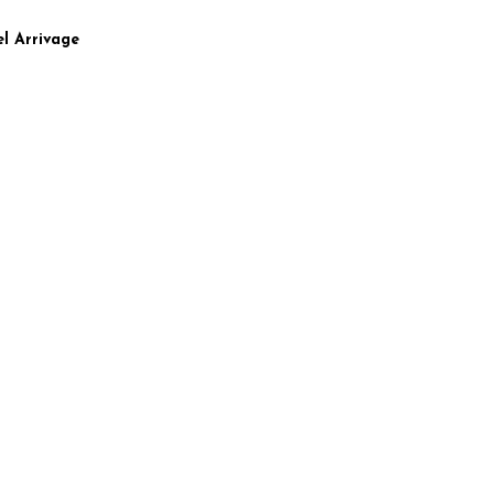
s.
l Arrivage