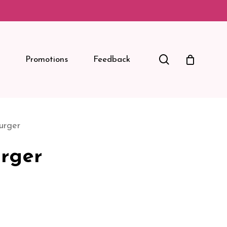
Search
Promotions
Feedback
urger
rger