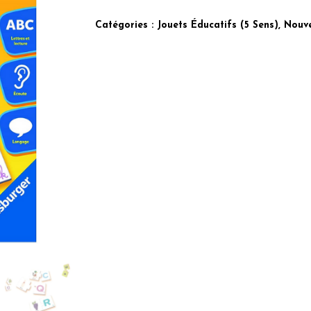
Était :
Est :
130.00 Dhs.
90.00 Dh
Catégories :
Jouets Éducatifs (5 Sens)
,
Nouve