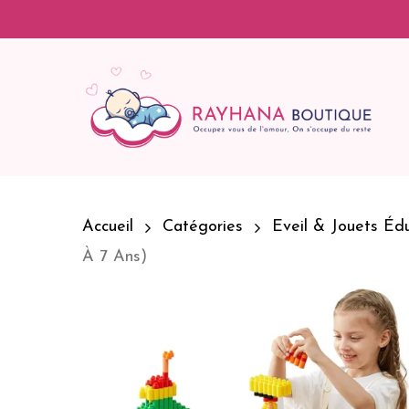
Skip
To
Main
Content
Hit Enter To Search Or ESC To Close
Accueil
Catégories
Eveil & Jouets Édu
À 7 Ans)