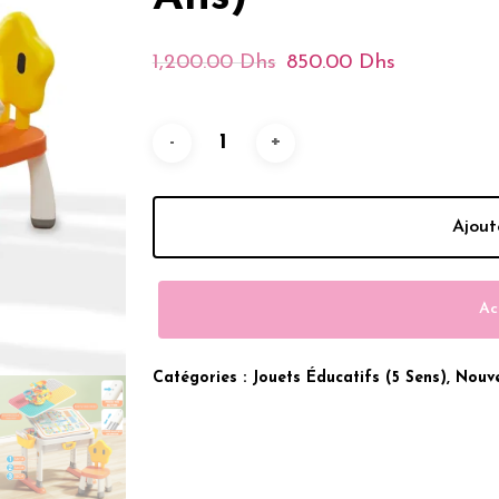
Le
Le
1,200.00
Dhs
850.00
Dhs
Prix
Prix
Initial
Actuel
Était :
Est :
1,200.00 Dhs.
850.00
Ajout
Ac
Catégories :
Jouets Éducatifs (5 Sens)
,
Nouve