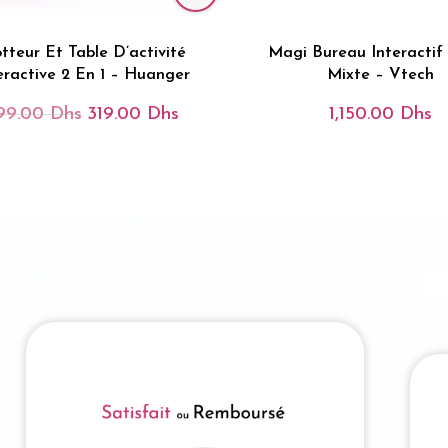
otteur Et Table D’activité
Magi Bureau Interactif 
eractive 2 En 1 – Huanger
Mixte – Vtech
99.00
Dhs
319.00
Dhs
1,150.00
Dhs
Le
Le
Prix
Prix
Initial
Actuel
Était :
Est :
399.00 Dhs.
319.00 Dhs.