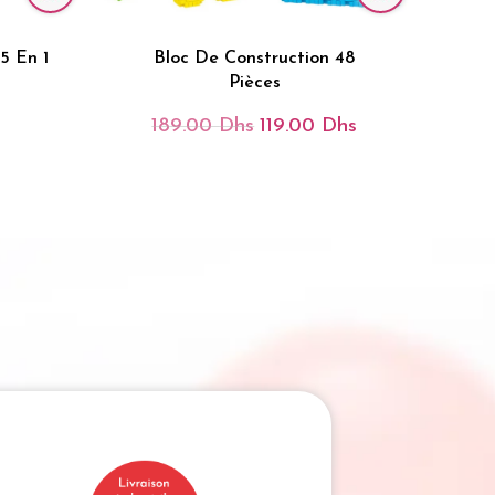
5 En 1
Bloc De Construction 48
Pièces
189.00
Dhs
119.00
Dhs
Le
Le
Prix
Prix
Initial
Actuel
Était :
Est :
189.00 Dhs.
119.00 Dhs.