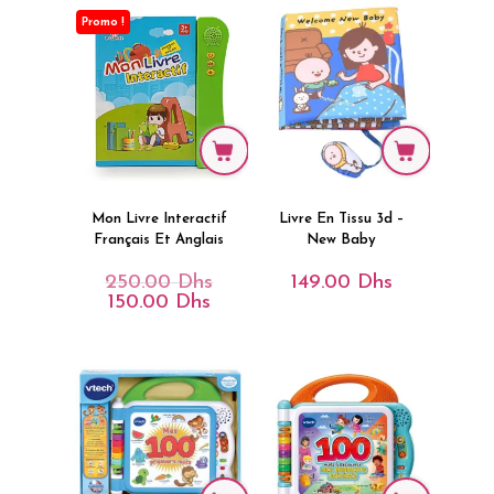
Promo !
Mon Livre Interactif
Livre En Tissu 3d –
Français Et Anglais
New Baby
250.00
Dhs
149.00
Dhs
Le
Prix
150.00
Dhs
Le
Initial
Prix
Était :
Actuel
250.00 Dhs.
Est :
150.00 Dhs.