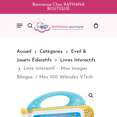
Skip
Bienvenue Chez RAYHANA
BOUTIQUE
To
Main
Menu
Search
Content
Accueil
Catégories
Eveil &
Jouets Éducatifs
Livres Interactifs
Livre Interactif – Mon Imagier
Bilingue- / Mes 100 Véhicules VTech