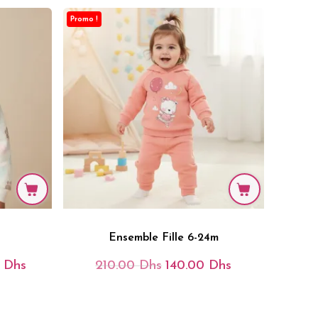
Promo !
Ensemble Fille 6-24m
0
Dhs
210.00
Dhs
140.00
Dhs
Plage
Le
Le
De
Prix
Prix
Prix :
Initial
Actuel
119.00 Dhs
Était :
Est :
À
210.00 Dhs.
140.00 Dhs.