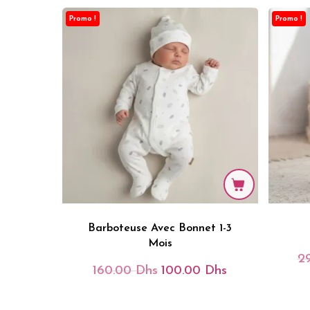
Promo !
Promo !
Barboteuse Avec Bonnet 1-3
Mois
2
160.00
Dhs
100.00
Dhs
Le
Le
Prix
Prix
Initial
Actuel
Était :
Est :