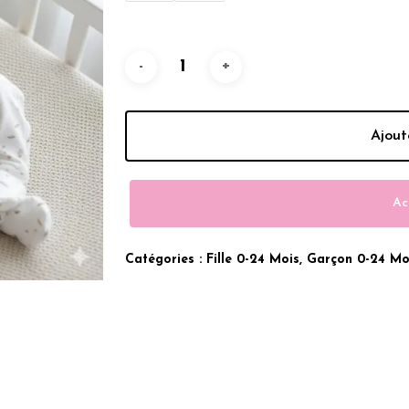
Était :
Est :
160.00 Dhs.
100.00 
Ajout
Ac
Catégories :
Fille 0-24 Mois
,
Garçon 0-24 Mo