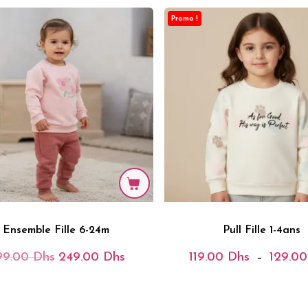
Promo !
Ensemble Fille 6-24m
Pull Fille 1-4ans
99.00
Dhs
249.00
Dhs
119.00
Dhs
129.0
Le
Le
–
Prix
Prix
Initial
Actuel
Était :
Est :
299.00 Dhs.
249.00 Dhs.