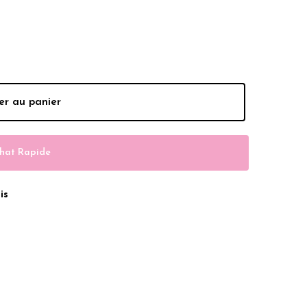
Dhs.
er au panier
hat Rapide
is