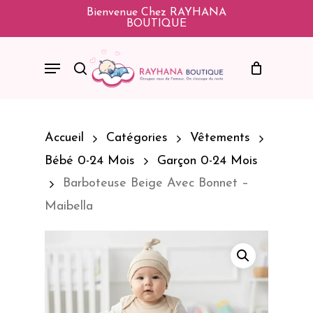
Skip
Bienvenue Chez RAYHANA
BOUTIQUE
To
Main
Menu
Search
Content
Accueil
Catégories
Vêtements
Bébé 0-24 Mois
Garçon 0-24 Mois
Barboteuse Beige Avec Bonnet –
Maibella