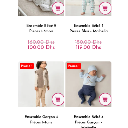
Ensemble Bébé 2
Ensemble Bébé 3
Pièces 1-3mois
Pièces Bleu – Maibella
160.00
Dhs
150.00
Dhs
Le
Le
Prix
Prix
100.00
Dhs
119.00
Dhs
Le
Le
Initial
Initial
Prix
Prix
Était :
Était :
Actuel
Actuel
160.00 Dhs.
150.00 Dhs.
Est :
Est :
100.00 Dhs.
119.00 Dhs.
Promo !
Promo !
Ensemble Garçon 4
Ensemble Bébé 4
Pièces 1-4ans
Pièces Garçon –
Maibella