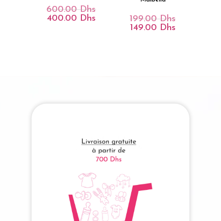
600.00
Dhs
Le
Prix
400.00
Dhs
Le
199.00
Dhs
Le
Initial
Prix
Prix
149.00
Dhs
Le
Était :
Actuel
Initial
Prix
600.00 Dhs.
Est :
Était :
Actuel
400.00 Dhs.
199.00 Dhs.
Est :
149.00 Dhs.