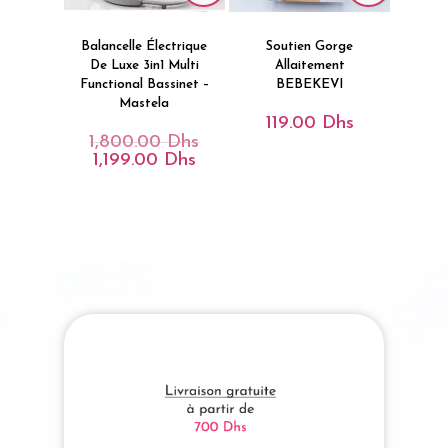
Balancelle Électrique
Soutien Gorge
De Luxe 3in1 Multi
Allaitement
Functional Bassinet –
BEBEKEVI
Mastela
119.00
Dhs
1,800.00
Dhs
Le
Prix
1,199.00
Dhs
Le
Initial
Prix
Était :
Actuel
1,800.00 Dhs.
Est :
1,199.00 Dhs.