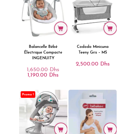
Balancelle Bébé
Cododo Minicuna
Électrique Compacte
Teeny Gris – MS
INGENUITY
2,500.00
Dhs
1,650.00
Dhs
Le
Prix
1,190.00
Dhs
Le
Initial
Prix
Était :
Actuel
1,650.00 Dhs.
Est :
1,190.00 Dhs.
Promo !