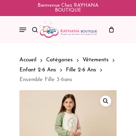
Skip
Bienvenue Chez RAYHANA
BOUTIQUE
To
Main
Menu
Search
Content
Accueil
Catégories
Vêtements
Enfant 2-6 Ans
Fille 2-6 Ans
Ensemble Fille 3-6ans