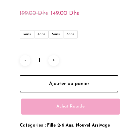
Le
Le
199.00
Dhs
149.00
Dhs
Prix
Prix
Initial
Actuel
3ans
4ans
5ans
6ans
Était :
Est :
199.00 Dhs.
149.00 Dhs.
Ajouter au panier
Achat Rapide
Catégories :
Fille 2-6 Ans
,
Nouvel Arrivage