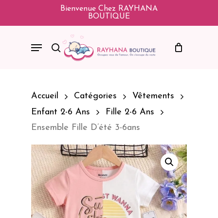
Skip
Bienvenue Chez RAYHANA
BOUTIQUE
To
Main
Menu
Search
Content
Accueil
Catégories
Vêtements
Enfant 2-6 Ans
Fille 2-6 Ans
Ensemble Fille D’été 3-6ans