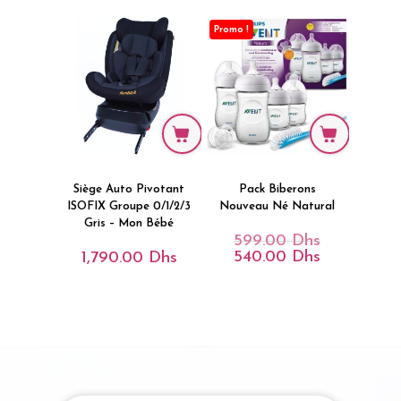
1,800.00 Dh
Est :
1,199.00 Dhs
Promo !
Siège Auto Pivotant
Pack Biberons
ISOFIX Groupe 0/1/2/3
Nouveau Né Natural
Gris – Mon Bébé
599.00
Dhs
Le
Prix
540.00
Dhs
1,790.00
Dhs
Le
Initial
Prix
Était :
Actuel
599.00 Dhs.
Est :
540.00 Dhs.