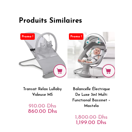
Produits Similaires
Promo !
Promo !
Transat Relax Lullaby
Balancelle Électrique
Videuse MS
De Luxe 3in1 Multi
Functional Bassinet –
910.00
Dhs
Le
Mastela
Prix
860.00
Dhs
Le
Initial
Prix
1,800.00
Dhs
Le
Était :
Actuel
Prix
1,199.00
Dhs
Le
910.00 Dhs.
Est :
Initial
Prix
860.00 Dhs.
Était :
Actuel