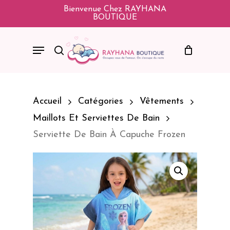
Skip
Bienvenue Chez RAYHANA
BOUTIQUE
To
Main
Menu
Search
Content
Accueil
Catégories
Vêtements
Maillots Et Serviettes De Bain
Serviette De Bain À Capuche Frozen