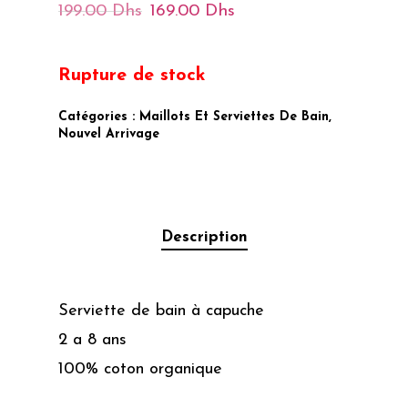
Le
Le
199.00
Dhs
169.00
Dhs
Prix
Prix
Initial
Actuel
Rupture de stock
Était :
Est :
199.00 Dhs.
169.00 Dhs.
Catégories :
Maillots Et Serviettes De Bain
,
Nouvel Arrivage
Description
Serviette de bain à capuche
2 a 8 ans
100% coton organique