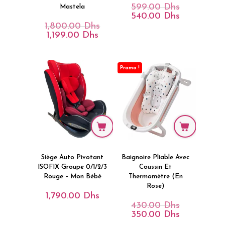
599.00
Dhs
Le
Mastela
Prix
540.00
Dhs
Le
Initial
Prix
1,800.00
Dhs
Le
Était :
Actuel
Prix
1,199.00
Dhs
Le
599.00 Dhs.
Est :
Initial
Prix
540.00 Dhs.
Était :
Actuel
1,800.00 Dhs.
Est :
1,199.00 Dhs.
Promo !
Siège Auto Pivotant
Baignoire Pliable Avec
ISOFIX Groupe 0/1/2/3
Coussin Et
Rouge – Mon Bébé
Thermomètre (en
Rose)
1,790.00
Dhs
430.00
Dhs
Le
Prix
350.00
Dhs
Le
Initial
Prix